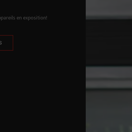
areils en exposition!
S