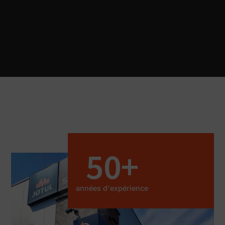
50
+
années d'expérience