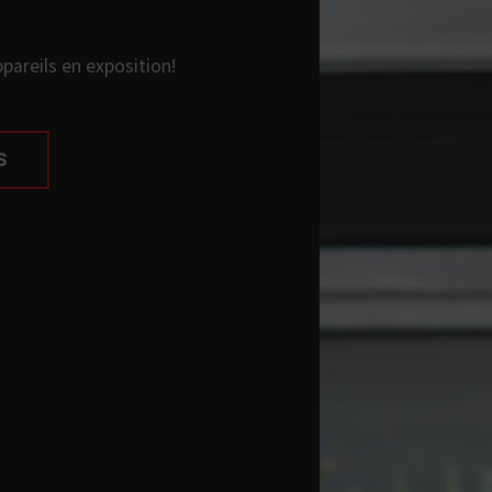
areils en exposition!
S