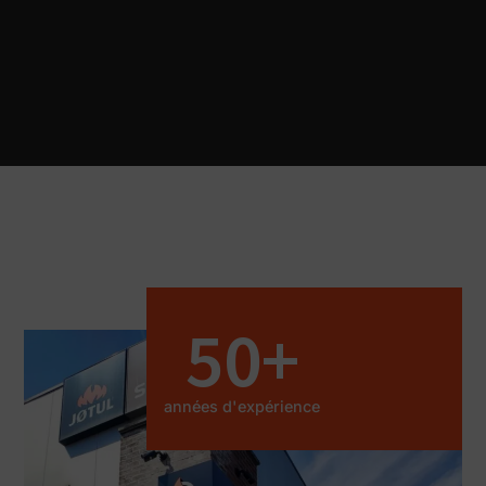
50
+
années d'expérience