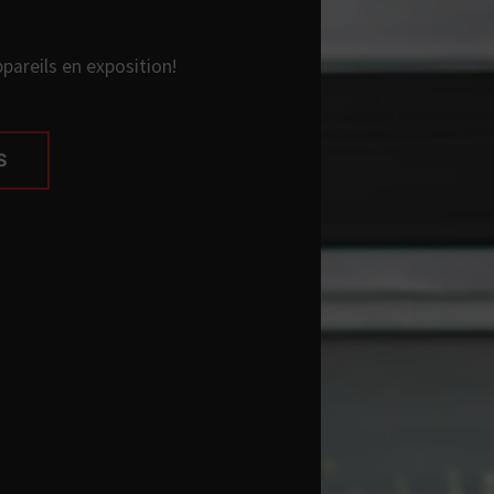
areils en exposition!
S