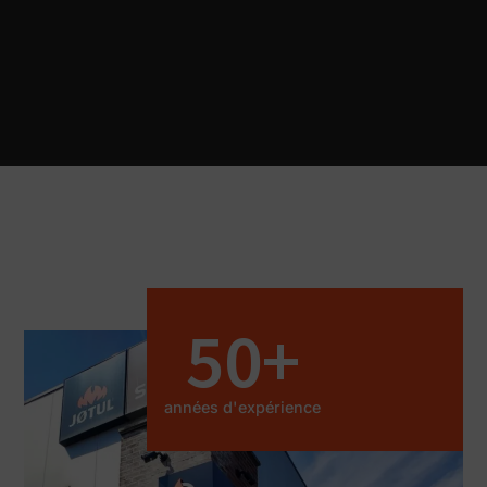
50
+
années d'expérience