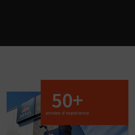
50
+
années d'expérience