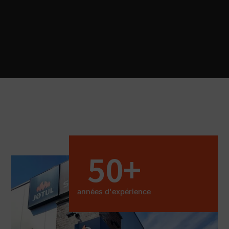
50
+
années d'expérience