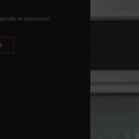
areils en exposition!
S